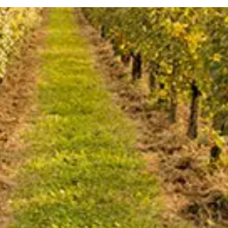
S'INSCRIRE À BELLES BOUTEILLES !
Email Address
Preferred Format
HTML
Text