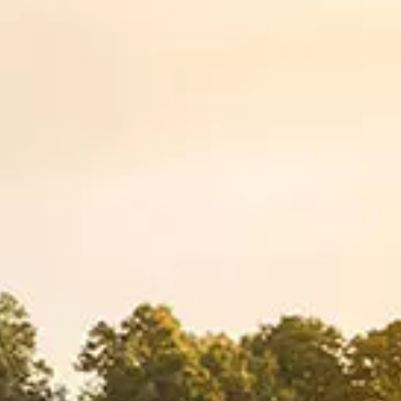
LOGIN
Username or email address
*
Password
*
Remember me
LOG IN