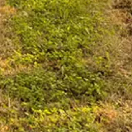
MENTIONS LÉGALES
« La vente d’alcool est strictement
interdite aux mineurs » ;
« L’abus d’alcool est dangereux pour la
santé » ;
« A consommer avec modération»